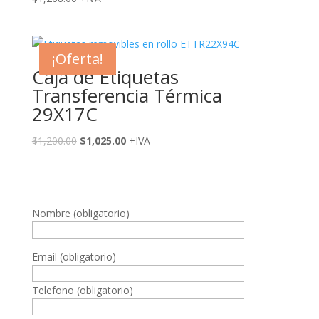
¡Oferta!
Caja de Etiquetas
Transferencia Térmica
29X17C
El
El
$
1,200.00
$
1,025.00
+IVA
precio
precio
original
actual
era:
es:
$1,200.00.
$1,025.00.
Nombre (obligatorio)
Email (obligatorio)
Telefono (obligatorio)