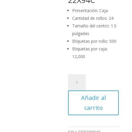
22X94C
Presentación: Caja
Cantidad de rollos: 24
Tamaño del centro: 1.5
pulgadas
Etiquetas por rollo: 500
Etiquetas por caja:
12,000
Caja
de
Etiquetas
Añadir al
Térmicas
22X94C
carrito
cantidad