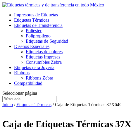
Impresoras de Etiquetas
Etiquetas Térmicas
Etiquetas de Transferencia
Poliéster
Polipropileno
Etiquetas de Seguridad
Diseños Especiales
Etiquetas de colores
Etiquetas Impresas
Consumibles Zebra
Etiquetas para Joyería
Ribbons
Ribbons Zebra
Compatibilidad
Seleccionar página
Inicio
/
Etiquetas Térmicas
/ Caja de Etiquetas Térmicas 37X64C
Caja de Etiquetas Térmicas 37