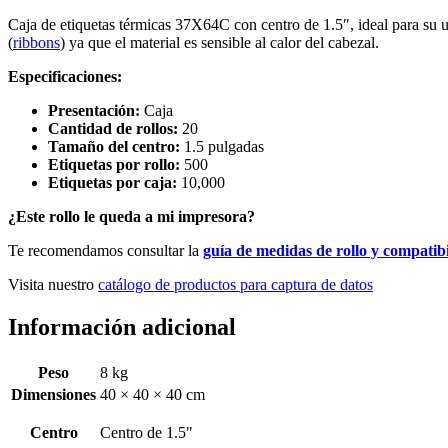
Caja de etiquetas térmicas 37X64C con centro de 1.5″, ideal para su ut
(
ribbons
) ya que el material es sensible al calor del cabezal.
Especificaciones:
Presentación:
Caja
Cantidad de rollos:
20
Tamaño del centro:
1.5 pulgadas
Etiquetas por rollo:
500
Etiquetas por caja:
10,000
¿Este rollo le queda a mi impresora?
Te recomendamos consultar la
guía de medidas de rollo y compatib
Visita nuestro
catálogo de productos para captura de datos
Información adicional
Peso
8 kg
Dimensiones
40 × 40 × 40 cm
Centro
Centro de 1.5"