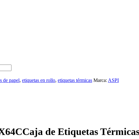
as de papel
,
etiquetas en rollo
,
etiquetas térmicas
Marca:
ASPI
Caja de Etiquetas Térmica