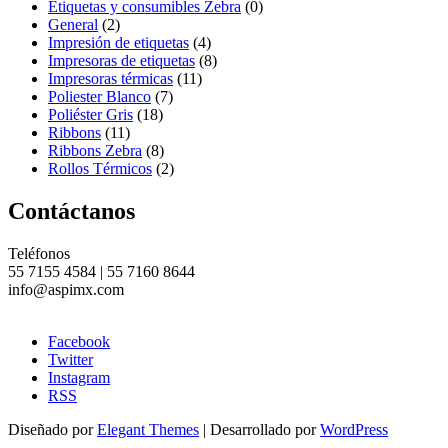
Etiquetas y consumibles Zebra
(0)
General
(2)
Impresión de etiquetas
(4)
Impresoras de etiquetas
(8)
Impresoras térmicas
(11)
Poliester Blanco
(7)
Poliéster Gris
(18)
Ribbons
(11)
Ribbons Zebra
(8)
Rollos Térmicos
(2)
Contáctanos
Teléfonos
55 7155 4584 | 55 7160 8644
info@aspimx.com
Facebook
Twitter
Instagram
RSS
Diseñado por
Elegant Themes
| Desarrollado por
WordPress