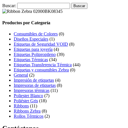
Buscar:
Productos por Categoría
Consumibles de Colores
(0)
Diseños Especiales
(1)
Etiquetas de Seguridad VOID
(8)
Etiquetas para joyería
(4)
Etiquetas Polipropileno
(39)
Etiquetas Térmicas
(34)
Etiquetas Transferencia Térmica
(44)
Etiquetas y consumibles Zebra
(0)
General
(2)
Impresión de etiquetas
(4)
Impresoras de etiquetas
(8)
Impresoras térmicas
(11)
Poliester Blanco
(7)
Poliéster Gris
(18)
Ribbons
(11)
Ribbons Zebra
(8)
Rollos Térmicos
(2)