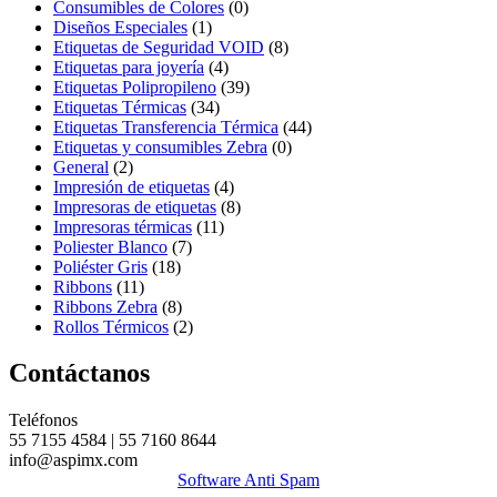
Consumibles de Colores
(0)
Diseños Especiales
(1)
Etiquetas de Seguridad VOID
(8)
Etiquetas para joyería
(4)
Etiquetas Polipropileno
(39)
Etiquetas Térmicas
(34)
Etiquetas Transferencia Térmica
(44)
Etiquetas y consumibles Zebra
(0)
General
(2)
Impresión de etiquetas
(4)
Impresoras de etiquetas
(8)
Impresoras térmicas
(11)
Poliester Blanco
(7)
Poliéster Gris
(18)
Ribbons
(11)
Ribbons Zebra
(8)
Rollos Térmicos
(2)
Contáctanos
Teléfonos
55 7155 4584 | 55 7160 8644
info@aspimx.com
Software Anti Spam