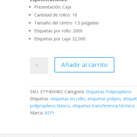
Presentación: Caja
Cantidad de rollos: 16
Tamaño del centro: 1.5 pulgadas
Etiquetas por rollo: 2000
Etiquetas por caja: 32,000
Caja
Añadir al carrito
de
Etiquetas
Polipropileno
Blanco
SKU:
ETP45X40C
Categoría:
Etiquetas Polipropileno
45X40C
Etiquetas:
etiquetas en rollo
,
etiquetas polipro
,
etique
cantidad
polipropileno blanco
,
etiquetas transferencia térmica
Marca:
ASPI